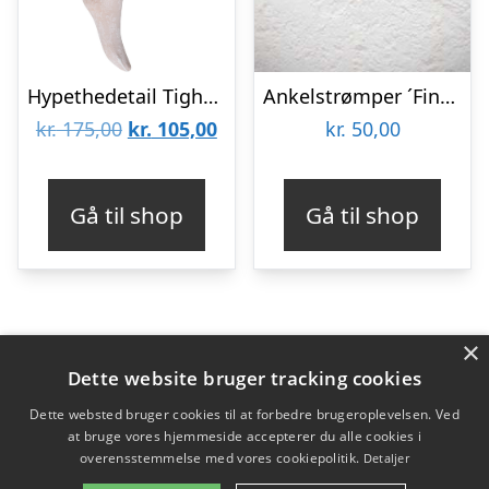
Hypethedetail Tight Flower 30d
Ankelstrømper ´Fine knit´ | Bomuld | Blå
Den
Den
kr.
175,00
kr.
105,00
kr.
50,00
oprindelige
aktuelle
pris
pris
Gå til shop
Gå til shop
var:
er:
kr. 175,00.
kr. 105,00.
×
Varekategorier
Dette website bruger tracking cookies
Produkter
Dette websted bruger cookies til at forbedre brugeroplevelsen. Ved
at bruge vores hjemmeside accepterer du alle cookies i
overensstemmelse med vores cookiepolitik.
Detaljer