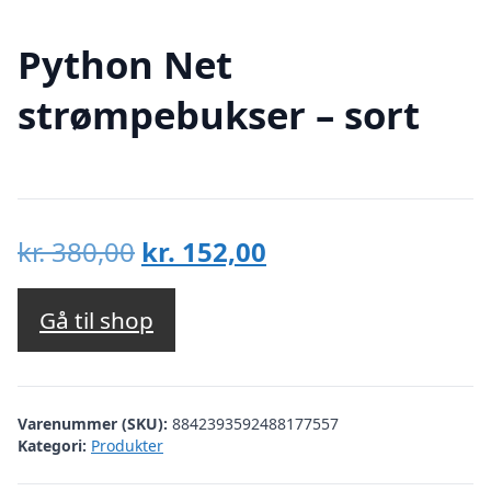
Python Net
strømpebukser – sort
Den
Den
kr.
380,00
kr.
152,00
oprindelige
aktuelle
pris
pris
Gå til shop
var:
er:
kr. 380,00.
kr. 152,00.
Varenummer (SKU):
8842393592488177557
Kategori:
Produkter