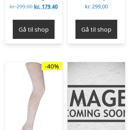
Den
Den
kr.
299,00
kr.
179,40
kr.
299,00
oprindelige
aktuelle
pris
pris
Gå til shop
Gå til shop
var:
er:
kr. 299,00.
kr. 179,40.
-40%