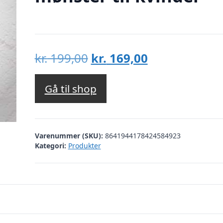
Den
Den
kr.
199,00
kr.
169,00
oprindelige
aktuelle
pris
pris
Gå til shop
var:
er:
kr. 199,00.
kr. 169,00.
Varenummer (SKU):
8641944178424584923
Kategori:
Produkter