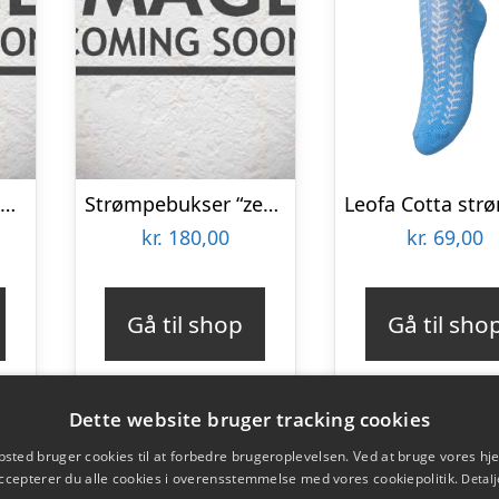
Strømperbukser | 25 denier | Blå
Strømpebukser “zebra” | 25 denier | Sort
kr.
180,00
kr.
69,00
Gå til shop
Gå til sho
Dette website bruger tracking cookies
sted bruger cookies til at forbedre brugeroplevelsen. Ved at bruge vores 
ccepterer du alle cookies i overensstemmelse med vores cookiepolitik.
Detalj