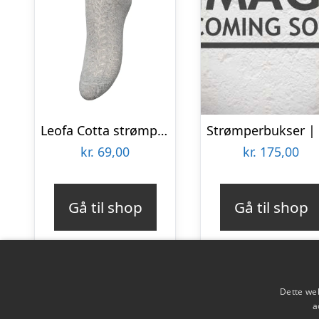
Leofa Cotta strømper – Light Grey Melange
kr.
69,00
kr.
175,00
Gå til shop
Gå til shop
Dette web
a